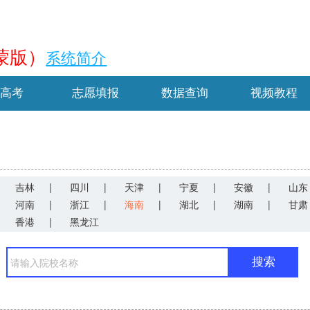
蒙版）
系统简介
新高考
志愿填报
数据查询
视频教程
吉林
|
四川
|
天津
|
宁夏
|
安徽
|
山东
河南
|
浙江
|
海南
|
湖北
|
湖南
|
甘肃
香港
|
黑龙江
搜索