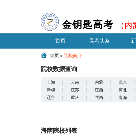
（内
金钥匙高考
首页
高考头条
»
首页
院校简介
院校数据查询
上海
|
云南
|
内蒙
|
北京
|
新疆
|
江苏
|
江西
|
河北
|
辽宁
|
重庆
|
陕西
|
青海
|
海南院校列表