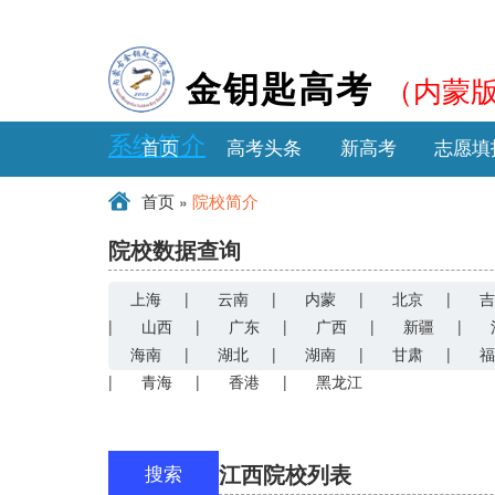
（内蒙
金钥匙高考
系统简介
首页
高考头条
新高考
志愿填
»
首页
院校简介
院校数据查询
上海
|
云南
|
内蒙
|
北京
|
吉
|
山西
|
广东
|
广西
|
新疆
|
海南
|
湖北
|
湖南
|
甘肃
|
福
|
青海
|
香港
|
黑龙江
江西院校列表
搜索