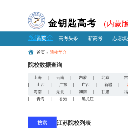
（内蒙
金钥匙高考
系统简介
首页
高考头条
新高考
志愿填
»
首页
院校简介
院校数据查询
上海
|
云南
|
内蒙
|
北京
|
吉
|
山西
|
广东
|
广西
|
新疆
|
海南
|
湖北
|
湖南
|
甘肃
|
福
|
青海
|
香港
|
黑龙江
江苏院校列表
搜索