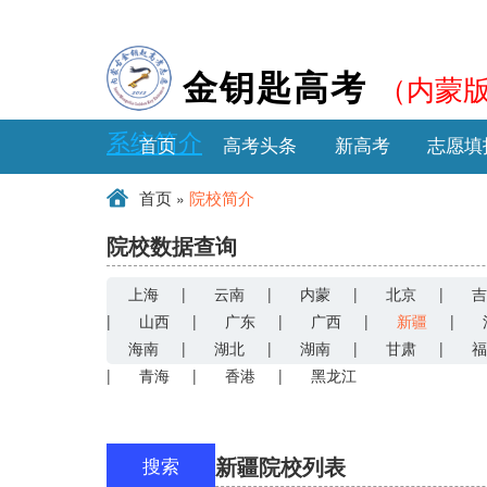
（内蒙
金钥匙高考
系统简介
首页
高考头条
新高考
志愿填
»
首页
院校简介
院校数据查询
上海
|
云南
|
内蒙
|
北京
|
吉
|
山西
|
广东
|
广西
|
新疆
|
海南
|
湖北
|
湖南
|
甘肃
|
福
|
青海
|
香港
|
黑龙江
新疆院校列表
搜索