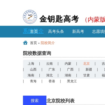
（内蒙
金钥匙高考
系统简介
首页
高考头条
新高考
志愿填
»
首页
院校简介
院校数据查询
上海
|
云南
|
内蒙
|
北京
|
吉
|
山西
|
广东
|
广西
|
新疆
|
海南
|
湖北
|
湖南
|
甘肃
|
福
|
青海
|
香港
|
黑龙江
北京院校列表
搜索