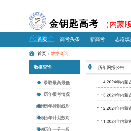
（内蒙
金钥匙高考
系统简介
首页
高考头条
新高考
志愿填
»
首页
数据查询
历年网报公告
数据查询
录取最高最低
分
历年报考情况
统计
历年控制线对
照表
历年计划数对
照表
历年一分一段